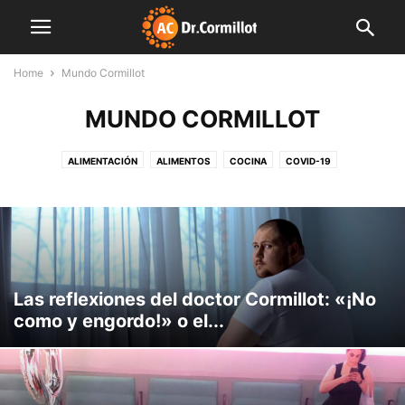
Home
Mundo Cormillot
MUNDO CORMILLOT
ALIMENTACIÓN
ALIMENTOS
COCINA
COVID-19
CUERPO Y MENTE
DESTACADAS
EDITORIALES
FAMILIA
FARMACIA
FINDE LIGHT
FITNESS
INDUSTRIA
INNOVACIÓN
INSTITUCIONES
LIBRO
MENTE SANA
MUNDO CORMILLOT
NOTAS DE INTERÉS
NUTRICIÓN
NUTROPEDIA
PLAN SEMANAL
PREVENCIÓN
PRODUCCIÓN
SALUD
SIN CATEGORÍA
VIDEO
Las reflexiones del doctor Cormillot: «¡No
como y engordo!» o el...