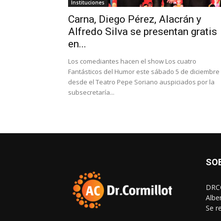
Instituciones
Carna, Diego Pérez, Alacrán y
Alfredo Silva se presentan gratis
en...
Los comediantes hacen el show Los cuatro
Fantásticos del Humor este sábado 5 de diciembre
desde el Teatro Pepe Soriano auspiciados por la
subsecretaría...
SO
DRCO
Albe
Se r