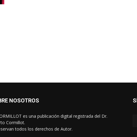
BRE NOSOTROS
S
RMILLOT es una publicación digital registrada del Dr.
rto Cormillot.
eservan todos los derechos de Autor.