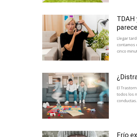
TDAH y
parece
Llegar tar
contamos 
cinco minu
¿Distr
El Trastorn
todos los n
conductas..
Frío e