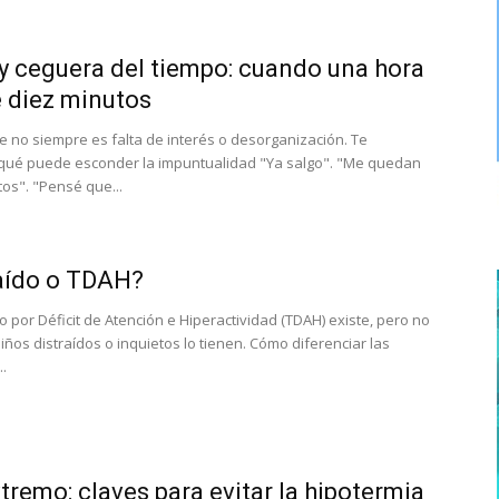
 ceguera del tiempo: cuando una hora
 diez minutos
de no siempre es falta de interés o desorganización. Te
qué puede esconder la impuntualidad "Ya salgo". "Me quedan
tos". "Pensé que...
aído o TDAH?
o por Déficit de Atención e Hiperactividad (TDAH) existe, pero no
iños distraídos o inquietos lo tienen. Cómo diferenciar las
.
xtremo: claves para evitar la hipotermia