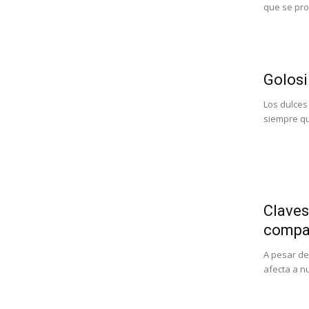
que se pro
Golosi
Los dulces
siempre que
Claves 
compa
A pesar de
afecta a n