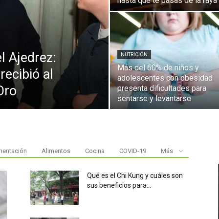
hasta que te pasás de la raya
l Ajedrez:
NUTRICIÓN
Más del 60% de niños y
recibió al
adolescentes con obesidad
Oro
presenta dificultades para
sentarse y levantarse
mentación
Alimentos
Cocina
COVID-19
Más
Qué es el Chi Kung y cuáles son
sus beneficios para...