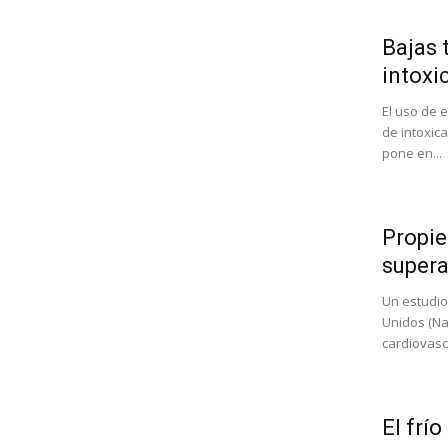
Bajas 
intoxi
El uso de 
de intoxic
pone en...
Propie
supera
Un estudio
Unidos (Nat
cardiovascu
El frí