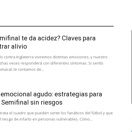
mifinal te da acidez? Claves para
rar alivio
do contra Inglaterra viviremos distintas emociones, y nuestro
has veces responderá con diferentes síntomas. Si sentís
omacal, te contamos de...
 emocional agudo: estrategias para
a Semifinal sin riesgos
trata el cuadro que pueden sentir los fanáticos del fútbol y que
 riesgo de infarto en personas vulnerables. Cómo...