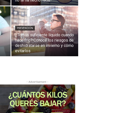
no te ha hecho nada?
PREVENCIÓN
¿Tomás suficiente líquido cuando
hace frío? Conocé los riesgos de
deshidratarse en invierno y cómo
evitarlos
- Advertisement -