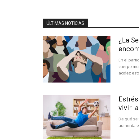
ÚLTIMAS NOTICIAS
¿La Se
encont
En el parti
cuerpo muc
acidez est
Estrés
vivir l
De qué se 
aumenta el