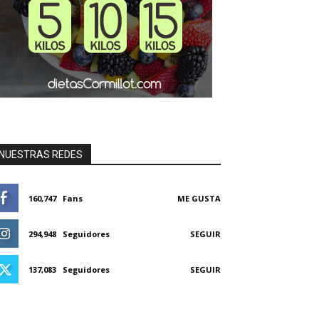
NUESTRAS REDES
160,747
Fans
ME GUSTA
294,948
Seguidores
SEGUIR
137,083
Seguidores
SEGUIR