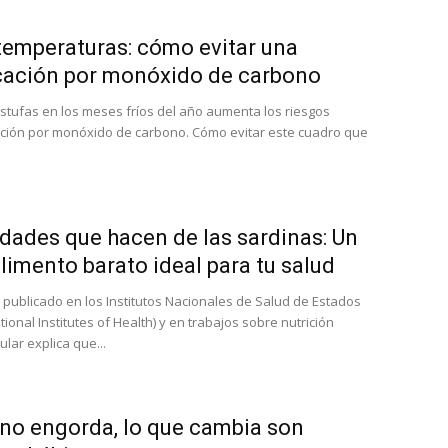
temperaturas: cómo evitar una
cación por monóxido de carbono
estufas en los meses fríos del año aumenta los riesgos
ación por monóxido de carbono. Cómo evitar este cuadro que
dades que hacen de las sardinas: Un
limento barato ideal para tu salud
 publicado en los Institutos Nacionales de Salud de Estados
ional Institutes of Health) y en trabajos sobre nutrición
lar explica que...
o no engorda, lo que cambia son