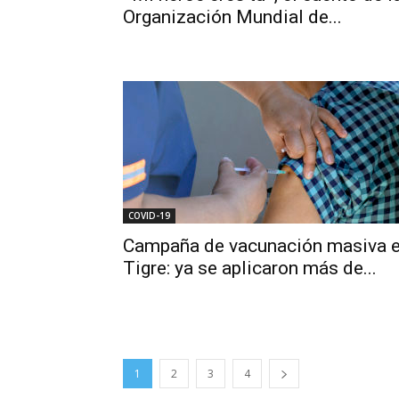
Organización Mundial de...
COVID-19
Campaña de vacunación masiva 
Tigre: ya se aplicaron más de...
1
2
3
4