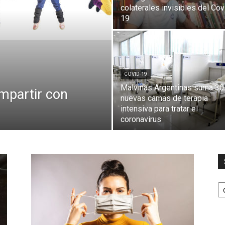
colaterales invisibles del Cov
19
COVID-19
Malvinas Argentinas suma 30
mpartir con
nuevas camas de terapia
intensiva para tratar el
coronavirus
S