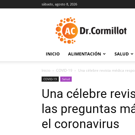
sábado, agosto 8, 2026
DrCormillot
INICIO
ALIMENTACIÓN
SALUD
Inicio
COVID-19
Una célebre revista médica respo
COVID-19
Salud
Una célebre revi
las preguntas m
el coronavirus