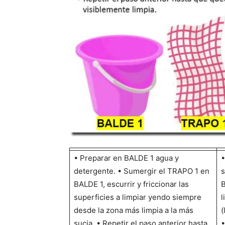
• Preparar en BALDE 1 agua y
•
detergente. • Sumergir el TRAPO 1 en
s
BALDE 1, escurrir y friccionar las
B
superficies a limpiar yendo siempre
l
desde la zona más limpia a la más
(
sucia. • Repetir el paso anterior hasta
•