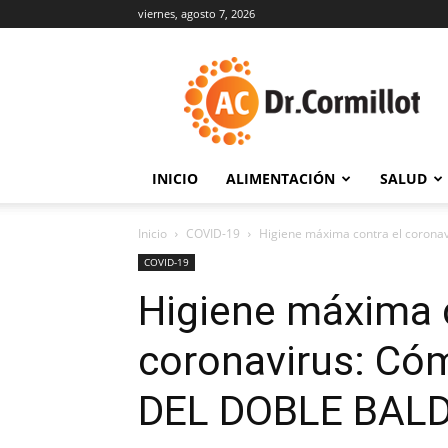
viernes, agosto 7, 2026
DrCormillot
INICIO
ALIMENTACIÓN
SALUD
Inicio
COVID-19
Higiene máxima contra el coron
COVID-19
Higiene máxima c
coronavirus: Có
DEL DOBLE BAL