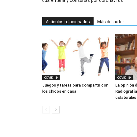
cuarentena y consultas por coronavirus
Artículos relacionados
Más del autor
COVID-19
COVID-19
Juegos y tareas para compartir con
La opinión d
los chicos en casa
Radiografía
colaterales 