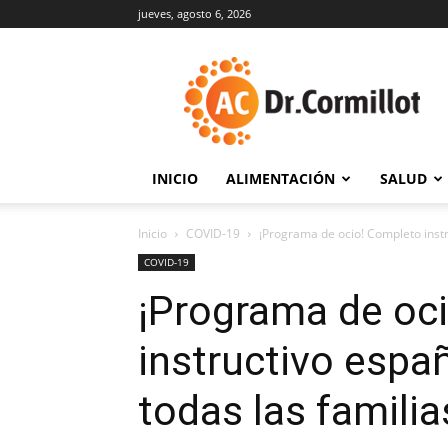
jueves, agosto 6, 2026
DrCormillot
INICIO
ALIMENTACIÓN
SALUD
Inicio
COVID-19
¡Programa de ocio! Completo instr
COVID-19
¡Programa de oc
instructivo espa
todas las familia