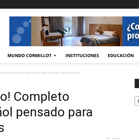
MUNDO CORMILLOT
INSTITUCIONES
EDUCACIÓN
uctivo español pensado para todas las familias
io! Completo
Se
ñol pensado para
s