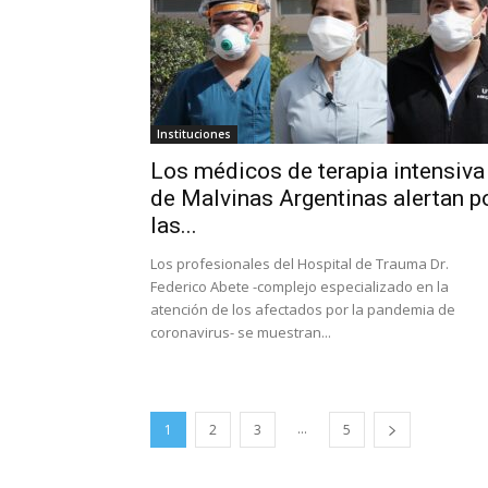
Instituciones
Los médicos de terapia intensiva
de Malvinas Argentinas alertan p
las...
Los profesionales del Hospital de Trauma Dr.
Federico Abete -complejo especializado en la
atención de los afectados por la pandemia de
coronavirus- se muestran...
...
1
2
3
5