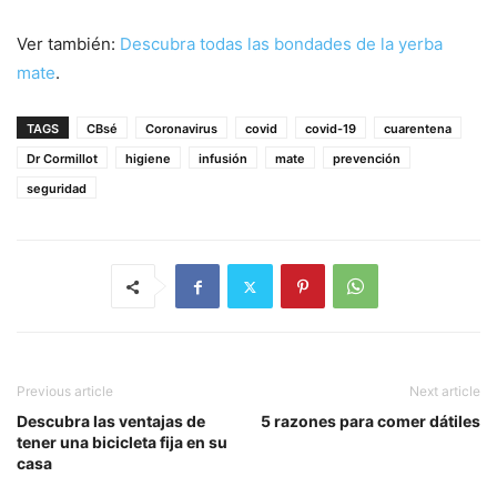
Ver también:
Descubra todas las bondades de la yerba
mate
.
TAGS
CBsé
Coronavirus
covid
covid-19
cuarentena
Dr Cormillot
higiene
infusión
mate
prevención
seguridad
Previous article
Next article
Descubra las ventajas de
5 razones para comer dátiles
tener una bicicleta fija en su
casa