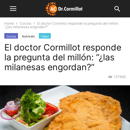
Home
Cocina
El doctor Cormillot responde la pregunta del millón:
“¿las milanesas engordan?”
Cocina
Nutrición
Video
El doctor Cormillot responde
la pregunta del millón: “¿las
milanesas engordan?”
127666