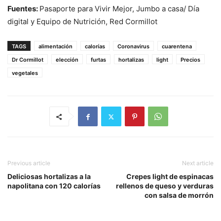
Fuentes:
Pasaporte para Vivir Mejor, Jumbo a casa/ Día
digital y Equipo de Nutrición, Red Cormillot
TAGS
alimentación
calorías
Coronavirus
cuarentena
Dr Cormillot
elección
furtas
hortalizas
light
Precios
vegetales
Previous article
Next article
Deliciosas hortalizas a la
Crepes light de espinacas
napolitana con 120 calorías
rellenos de queso y verduras
con salsa de morrón