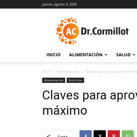
jueves, agosto 6, 2026
DrCormillot
INICIO
ALIMENTACIÓN
SALUD
Inicio
Alimentación
Claves para aprovechar el fre
Alimentación
Nutrición
Claves para aprov
máximo
Cuota