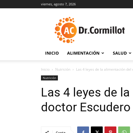
viernes, agosto 7, 2026
DrCormillot
INICIO
ALIMENTACIÓN
SALUD
Inicio
Nutrición
Las 4 leyes de la alimentación del
Nutrición
Las 4 leyes de la
doctor Escudero
Cuota