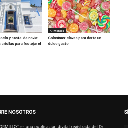
Alimentos
oclo y pastel de novia:
Golosinas: claves para darte un
criollas para festejar el
dulce gusto
BRE NOSOTROS
S
RMILLOT es una publicación digital registrada del Dr.