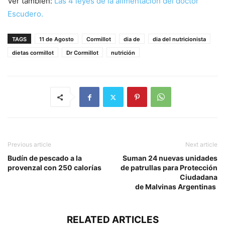
Ver también:
Las 4 leyes de la alimentación del doctor
Escudero.
TAGS
11 de Agosto
Cormillot
dia de
dia del nutricionista
dietas cormillot
Dr Cormillot
nutrición
Previous article
Next article
Budín de pescado a la
Suman 24 nuevas unidades
provenzal con 250 calorías
de patrullas para Protección
Ciudadana
de Malvinas Argentinas
RELATED ARTICLES