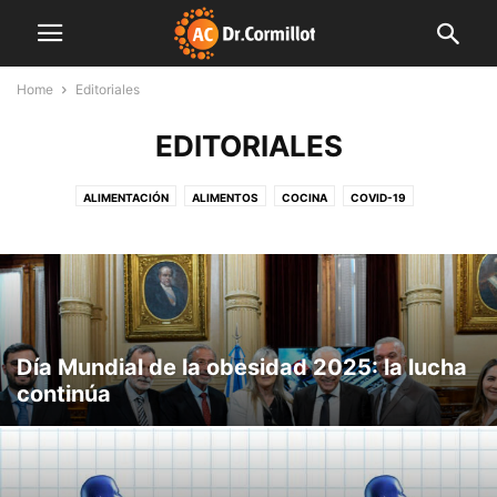
Home
Editoriales
EDITORIALES
ALIMENTACIÓN
ALIMENTOS
COCINA
COVID-19
CUERPO Y MENTE
DESTACADAS
EDITORIALES
FAMILIA
FARMACIA
FINDE LIGHT
FITNESS
INDUSTRIA
INNOVACIÓN
INSTITUCIONES
LIBRO
MENTE SANA
MUNDO CORMILLOT
NOTAS DE INTERÉS
NUTRICIÓN
NUTROPEDIA
PLAN SEMANAL
PREVENCIÓN
PRODUCCIÓN
SALUD
SIN CATEGORÍA
VIDEO
Día Mundial de la obesidad 2025: la lucha
continúa