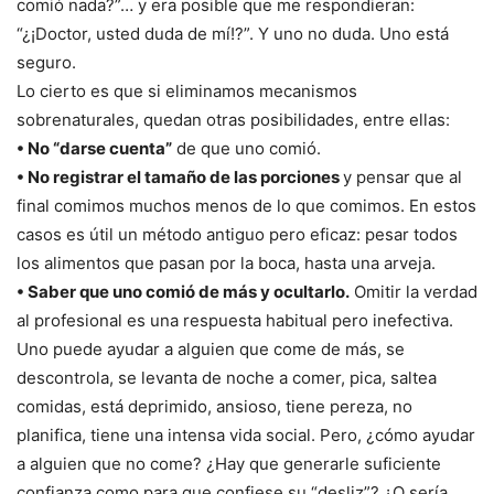
comió nada?”… y era posible que me respondieran:
“¿¡Doctor, usted duda de mí!?”. Y uno no duda. Uno está
seguro.
Lo cierto es que si eliminamos mecanismos
sobrenaturales, quedan otras posibilidades, entre ellas:
• No “darse cuenta”
de que uno comió.
• No registrar el tamaño de las porciones
y pensar que al
final comimos muchos menos de lo que comimos. En estos
casos es útil un método antiguo pero eficaz: pesar todos
los alimentos que pasan por la boca, hasta una arveja.
• Saber que uno comió de más y ocultarlo.
Omitir la verdad
al profesional es una respuesta habitual pero inefectiva.
Uno puede ayudar a alguien que come de más, se
descontrola, se levanta de noche a comer, pica, saltea
comidas, está deprimido, ansioso, tiene pereza, no
planifica, tiene una intensa vida social. Pero, ¿cómo ayudar
a alguien que no come? ¿Hay que generarle suficiente
confianza como para que confiese su “desliz”? ¿O sería