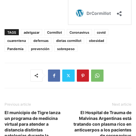
TAGS
adelgazar
Cormillot
Coronavirus
covid
cuarentena
defensas
dietas cormillot
obesidad
Pandemia
prevención
sobrepeso
Previous article
Next article
El municipio de Tigre lanza
El Hospital de Trauma de
un programa de medicina
Malvinas Argentinas está
virtual para atender a
tratando con plasma rico en
distancia distintas
anticuerpos a los pacientes
patologías durante la
de coronavirus