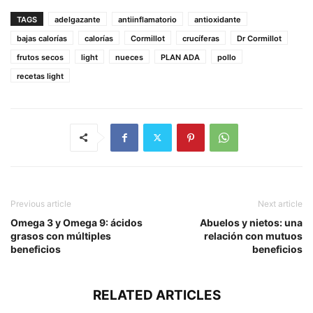
TAGS
adelgazante
antiinflamatorio
antioxidante
bajas calorías
calorías
Cormillot
crucíferas
Dr Cormillot
frutos secos
light
nueces
PLAN ADA
pollo
recetas light
Previous article
Next article
Omega 3 y Omega 9: ácidos
Abuelos y nietos: una
grasos con múltiples
relación con mutuos
beneficios
beneficios
RELATED ARTICLES