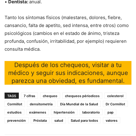
•
Dentista:
anual.
Tanto los síntomas físicos (malestares, dolores, fiebre,
cansancio, falta de apetito, sed intensa, entre otros) como
psicológicos (cambios en el estado de ánimo, tristeza
profunda, confusión, irritabilidad, por ejemplo) requieren
consulta médica.
Después de los chequeos, visitar a tu
médico y seguir sus indicaciones, aunque
parezca una obviedad, es fundamental.
TAGS
7 cifras
chequeo
chequeos périodicos
colesterol
Cormillot
densitometría
Día Mundial de la Salud
Dr Cormillot
estudios
exámenes
hipertensión
laboratorio
pap
prevención
Próstata
salud
Salud para todos
valores