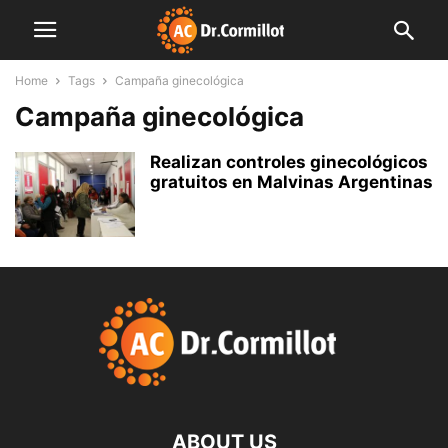
Home
Tags
Campaña ginecológica
Campaña ginecológica
Realizan controles ginecológicos
gratuitos en Malvinas Argentinas
ABOUT US