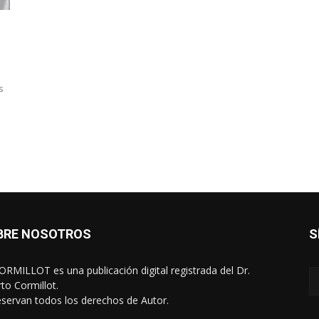
s
BRE NOSOTROS
S
RMILLOT es una publicación digital registrada del Dr.
rto Cormillot.
eservan todos los derechos de Autor.