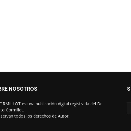
BRE NOSOTROS
S
RMILLOT es una publicación digital registrada del Dr.
rto Cormillot.
eservan todos los derechos de Autor.