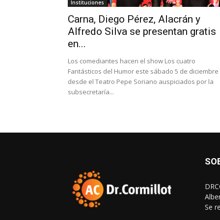
Instituciones
Carna, Diego Pérez, Alacrán y
Alfredo Silva se presentan gratis
en...
Los comediantes hacen el show Los cuatro
Fantásticos del Humor este sábado 5 de diciembre
desde el Teatro Pepe Soriano auspiciados por la
subsecretaría...
SO
DRCO
Albe
Se r