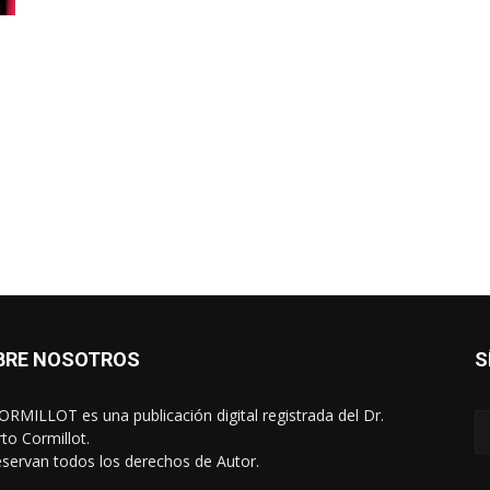
BRE NOSOTROS
S
RMILLOT es una publicación digital registrada del Dr.
rto Cormillot.
eservan todos los derechos de Autor.