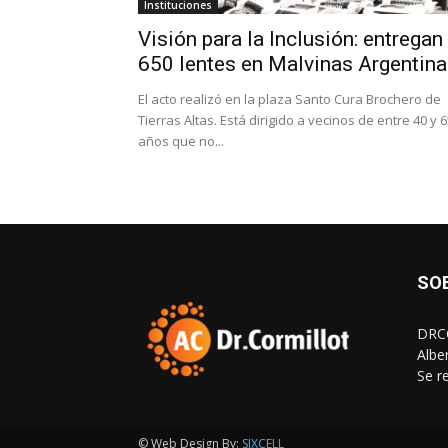
Instituciones
Visión para la Inclusión: entregan
650 lentes en Malvinas Argentin
El acto realizó en la plaza Santo Cura Brochero de
Tierras Altas. Está dirigido a vecinos de entre 40 y 
años que no...
SO
DRCO
Albe
Se r
© Web Design By:
SIXCELL