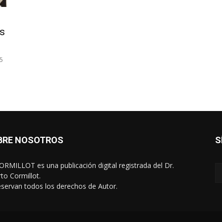
as
65
BRE NOSOTROS
S
RMILLOT es una publicación digital registrada del Dr.
rto Cormillot.
eservan todos los derechos de Autor.