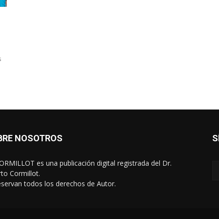
s
BRE NOSOTROS
S
RMILLOT es una publicación digital registrada del Dr.
rto Cormillot.
eservan todos los derechos de Autor.