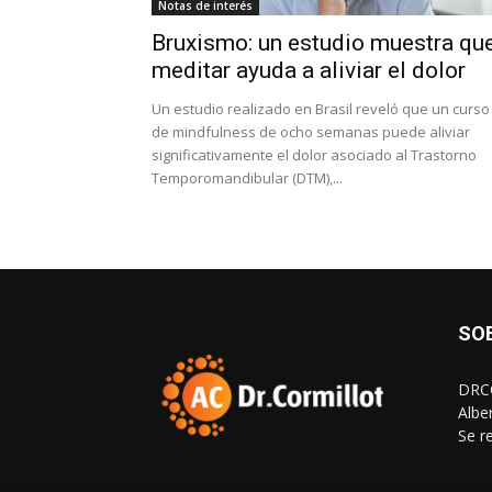
Notas de interés
Bruxismo: un estudio muestra qu
meditar ayuda a aliviar el dolor
Un estudio realizado en Brasil reveló que un curso
de mindfulness de ocho semanas puede aliviar
significativamente el dolor asociado al Trastorno
Temporomandibular (DTM),...
SO
DRCO
Albe
Se r