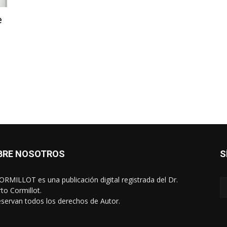
e
BRE NOSOTROS
S
RMILLOT es una publicación digital registrada del Dr.
rto Cormillot.
eservan todos los derechos de Autor.