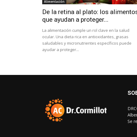
Alimentación
De la retina al plato: los alimento
que ayudan a proteger...
La alimentación cumple un rol clave en la salud
ocular. Una dieta rica en antioxidantes, grasas
saludables y micronutrientes específicos puede
ayudar a proteger...
SO
DRCO
Albe
Se r