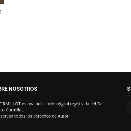
s
BRE NOSOTROS
S
RMILLOT es una publicación digital registrada del Dr.
rto Cormillot.
eservan todos los derechos de Autor.