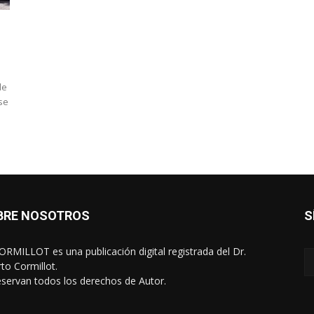
de
se
BRE NOSOTROS
S
RMILLOT es una publicación digital registrada del Dr.
rto Cormillot.
eservan todos los derechos de Autor.