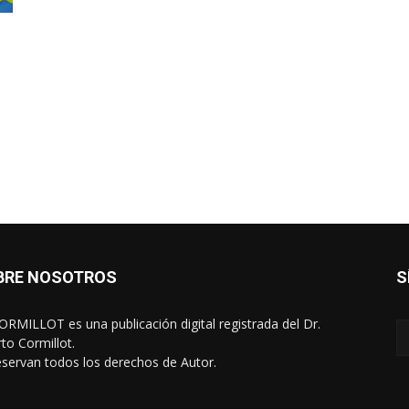
BRE NOSOTROS
S
RMILLOT es una publicación digital registrada del Dr.
rto Cormillot.
eservan todos los derechos de Autor.