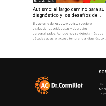
Notas de interés
Autismo: el largo camino para su
diagnóstico y los desafíos de...
El trastorno del espectro autista requiere
evaluaciones cuidadosas y abordajes
personalizados. Aunque hoy se detecta más que
décadas atrás, el acceso temprano al diagnóstico...
SO
DRCO
Albe
Se r