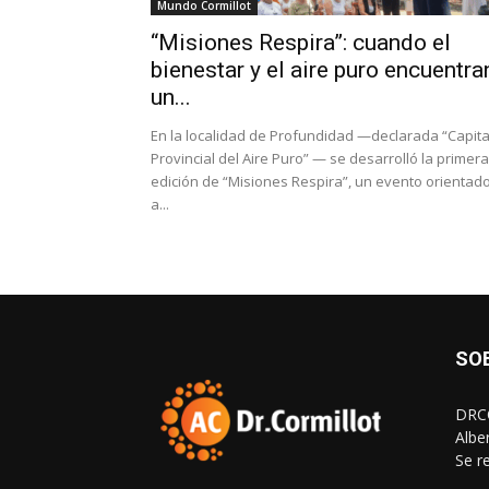
Mundo Cormillot
“Misiones Respira”: cuando el
bienestar y el aire puro encuentra
un...
En la localidad de Profundidad —declarada “Capita
Provincial del Aire Puro” — se desarrolló la primera
edición de “Misiones Respira”, un evento orientad
a...
SO
DRCO
Albe
Se r