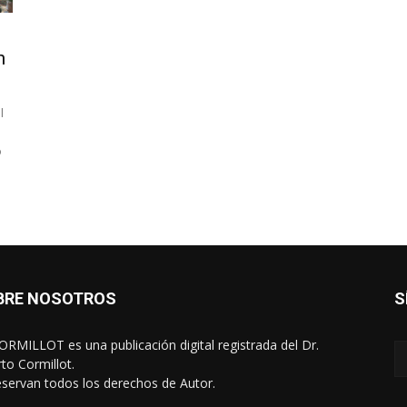
n
l
o
BRE NOSOTROS
S
RMILLOT es una publicación digital registrada del Dr.
rto Cormillot.
eservan todos los derechos de Autor.