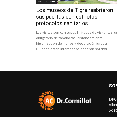
Instituciones
Los museos de Tigre reabrieron
sus puertas con estrictos
protocolos sanitarios
Las visitas son con cupos limitados de visitantes, 
obligatorio de tapabocas, distanciamiento,
higienización de manos y declaración jurada.
Quienes estén interesados deberán solicitar...
SO
DRCO
Albe
Se r