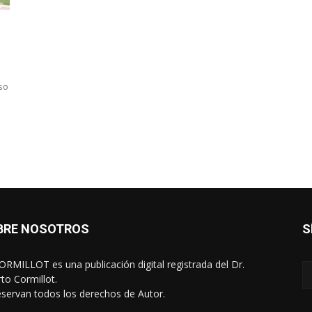
uso
BRE NOSOTROS
S
RMILLOT es una publicación digital registrada del Dr.
rto Cormillot.
eservan todos los derechos de Autor.