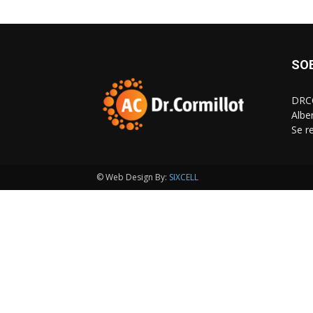
SO
DRCO
Albe
Se r
© Web Design By:
SIXCELL