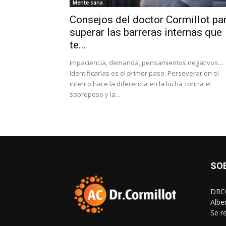
Mente sana
Consejos del doctor Cormillot pa
superar las barreras internas que
te...
Impaciencia, demanda, pensamientos negativos…
Identificarlas es el primer paso. Perseverar en el
intento hace la diferencia en la lucha contra el
sobrepeso y la...
SO
DRCO
Albe
Se r