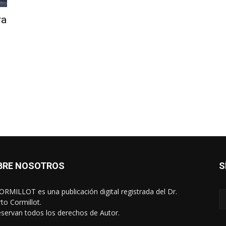
ra
BRE NOSOTROS
S
RMILLOT es una publicación digital registrada del Dr.
rto Cormillot.
eservan todos los derechos de Autor.