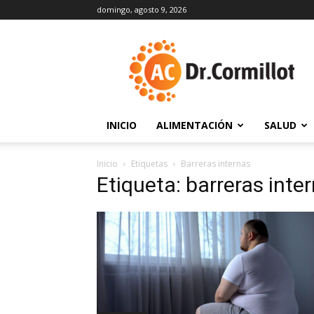
domingo, agosto 9, 2026
DrCormillot
INICIO
ALIMENTACIÓN
SALUD
Inicio
Etiquetas
Barreras internas
Etiqueta: barreras inte