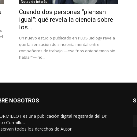
Notas de interés
a
Cuando dos personas “piensan
igual”: qué revela la ciencia sobre
los...
os
el
Un nuevo estudio publicado en PLOS Biology revela
que la sensación de sincronía mental entre
compañeros de trabajo —ese “nos entendemos sin
hablar”— no...
BRE NOSOTROS
S
RMILLOT es una publicación digital registrada del Dr.
rto Cormillot.
eservan todos los derechos de Autor.