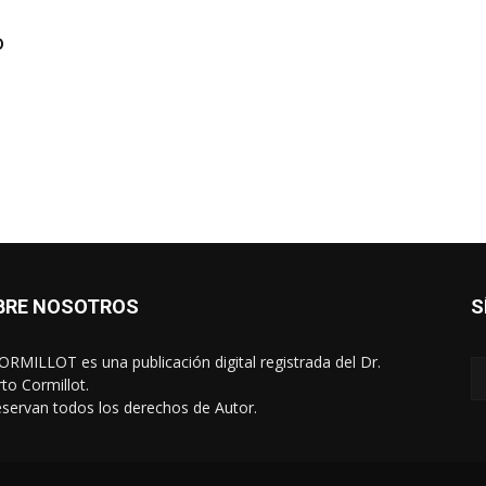
o
e
BRE NOSOTROS
S
RMILLOT es una publicación digital registrada del Dr.
rto Cormillot.
eservan todos los derechos de Autor.