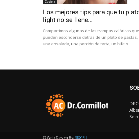
Cocina
Los mejores tips para que tu plat
light no se llene...
Compartimos algunas de las trampas calóricas qu
pueden esconderse detrás de un plato de pastas,
una ensalada, una porción de tarta, un bife o...
SO
DRCO
Albe
Se r
© Web Design By:
SIXCELL