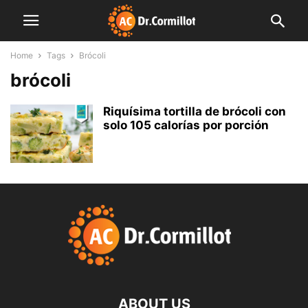
Home
Tags
Brócoli
brócoli
Riquísima tortilla de brócoli con
solo 105 calorías por porción
ABOUT US