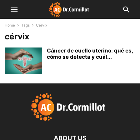
Home
Tags
Cérvix
cérvix
Cáncer de cuello uterino: qué es,
cómo se detecta y cuál...
ABOUT US