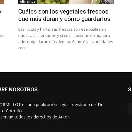
Alimentos
y
Cuáles son los vegetales frescos
que más duran y cómo guardarlos
Las frutas y hortalizas frescas son esenciales en
es
nuestra alimentación y si se almacenan de manera
adecuada duran más tiempo. Conocé las variedades
con...
BRE NOSOTROS
S
RMILLOT es una publicación digital registrada del Dr.
rto Cormillot.
eservan todos los derechos de Autor.