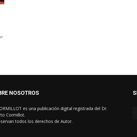
ar
BRE NOSOTROS
S
RMILLOT es una publicación digital registrada del Dr.
rto Cormillot.
eservan todos los derechos de Autor.