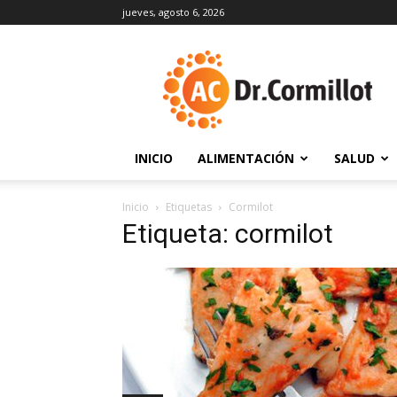
jueves, agosto 6, 2026
DrCormillot
INICIO
ALIMENTACIÓN
SALUD
Inicio
Etiquetas
Cormilot
Etiqueta: cormilot