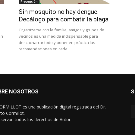
Prevención
Sin mosquito no hay dengue.
Decálogo para combatir la plaga
Organizarse con la familia, amigos y grupos de
ón
vecinos es una medida indispensable para
descacharrar todo y poner en práctica las
recomendaciones en cada...
BRE NOSOTROS
S
RMILLOT es una publicación digital registrada del Dr.
rto Cormillot.
eservan todos los derechos de Autor.