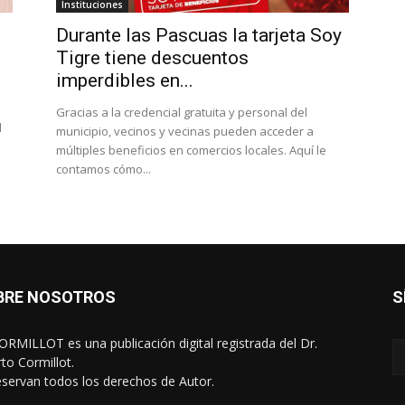
Instituciones
Durante las Pascuas la tarjeta Soy
Tigre tiene descuentos
imperdibles en...
Gracias a la credencial gratuita y personal del
l
municipio, vecinos y vecinas pueden acceder a
múltiples beneficios en comercios locales. Aquí le
contamos cómo...
BRE NOSOTROS
S
RMILLOT es una publicación digital registrada del Dr.
rto Cormillot.
eservan todos los derechos de Autor.