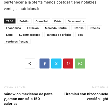
pertenecer a la oferta menos costosa tiene notables
ventajas nutricionales.
TAGS
Bolsillo
Cormillot
Crisis
Descuentos
Económico
Estación
Mercado Central
Ofertas
Precios
Sano
Supermercados
Tarjetas de crédito
tips
verduras frescas
Previous article
Next article
Sándwich mexicano de palta
Tiramisú con bizcochuelo
y jamón con sólo 150
versión light
calorías