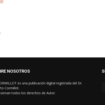
l
BRE NOSOTROS
S
RMILLOT es una publicación digital registrada del Dr.
rto Cormillot.
eservan todos los derechos de Autor.