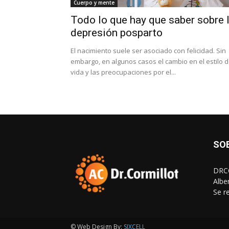
Cuerpo y mente
Todo lo que hay que saber sobre 
depresión posparto
El nacimiento suele ser asociado con felicidad. Sin
embargo, en algunos casos el cambio en el estilo 
vida y las preocupaciones por el...
SO
DRCO
Albe
Se r
© Web Design By:
SIXCELL