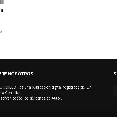
la
de
BRE NOSOTROS
S
RMILLOT es una publicación digital registrada del Dr.
rto Cormillot.
eservan todos los derechos de Autor.