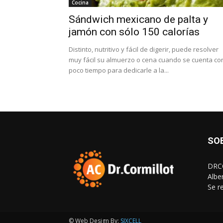
Cocina
Sándwich mexicano de palta y
jamón con sólo 150 calorías
Distinto, nutritivo y fácil de digerir, puede resolver
muy fácil su almuerzo o cena cuando se cuenta co
poco tiempo para dedicarle a la...
SO
DRCO
Albe
Se r
© Web Design By:
SIXCELL