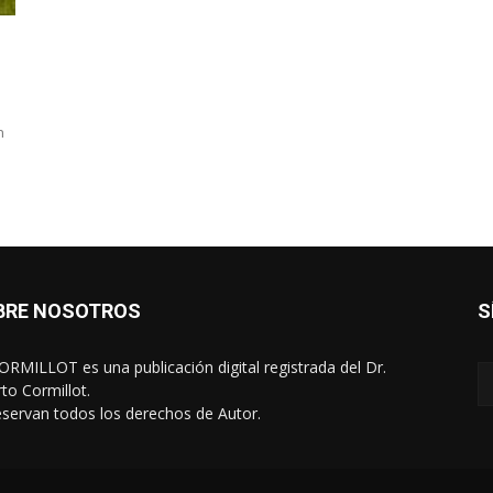
n
BRE NOSOTROS
S
RMILLOT es una publicación digital registrada del Dr.
rto Cormillot.
eservan todos los derechos de Autor.