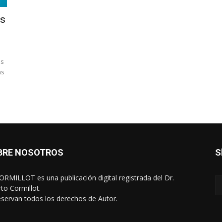
es
as
as
BRE NOSOTROS
S
RMILLOT es una publicación digital registrada del Dr.
rto Cormillot.
eservan todos los derechos de Autor.