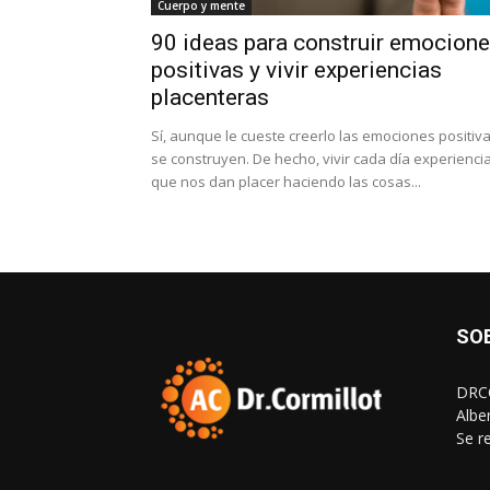
Cuerpo y mente
90 ideas para construir emocion
positivas y vivir experiencias
placenteras
Sí, aunque le cueste creerlo las emociones positiv
se construyen. De hecho, vivir cada día experienci
que nos dan placer haciendo las cosas...
SO
DRCO
Albe
Se r