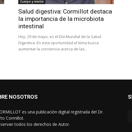
Cuerpo y mente
Salud digestiva: Cormillot destaca
la importancia de la microbiota
intestinal
Hoy, 29 de mayo, es el Día Mundial de la Salud
Digestiva. En esta oportunidad el lema busca
aumentar la conciencia acerca de las...
BRE NOSOTROS
S
RMILLOT es una publicación digital registrada del Dr.
rto Cormillot.
eservan todos los derechos de Autor.