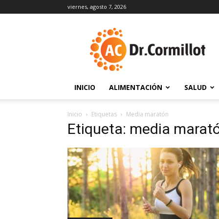
viernes, agosto 7, 2026
DrCormillot
INICIO
ALIMENTACIÓN
SALUD
Inicio
Etiquetas
Media maratón
Etiqueta: media marat