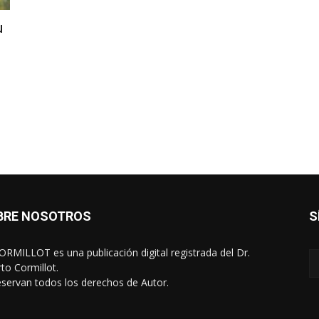
u
BRE NOSOTROS
S
RMILLOT es una publicación digital registrada del Dr.
rto Cormillot.
eservan todos los derechos de Autor.