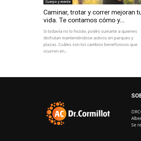
Cuerpo y mente
Caminar, trotar y correr mejoran t
vida. Te contamos cómo y...
Si todavía no lo hiciste, podés sumarte a quienes
disfrutan manteniéndose activos en parques y
plazas. Cuáles son los cambios beneficiosos que
ocurren en...
SO
DRCO
Albe
Se r