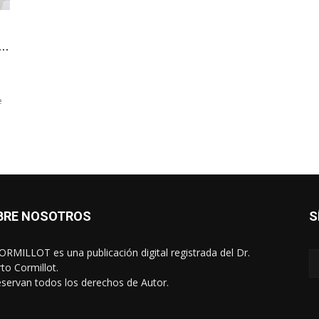
..
e
BRE NOSOTROS
S
RMILLOT es una publicación digital registrada del Dr.
rto Cormillot.
eservan todos los derechos de Autor.