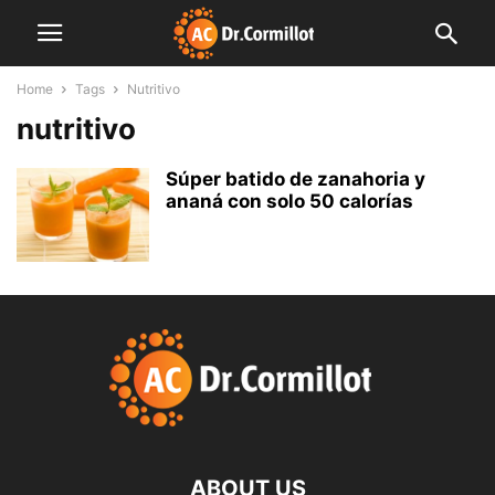
Home
Tags
Nutritivo
nutritivo
Súper batido de zanahoria y
ananá con solo 50 calorías
ABOUT US